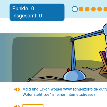
Punkte:
0
Insgesamt:
0
Maja und Erkan wollen www.zahlenzorro.de aufr
Wofür steht „de“ in einer Internetadresse?